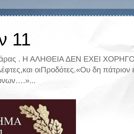
ν 11
ζάρας . Η ΑΛΗΘΕΙΑ ΔΕΝ ΕΧΕΙ ΧΟΡΗΓΟ.
λέφτες,και οιΠροδότες.«Ου δη πάτριον ε
όνων….»...