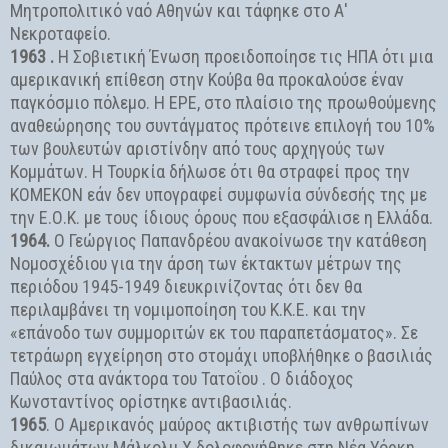
Μητροπολιτικό ναό Αθηνών και τάφηκε στο Α'
Νεκροταφείο.
1963 .
Η Σοβιετική Ένωση προειδοποίησε τις ΗΠΑ ότι μια
αμερικανική επίθεση στην Κούβα θα προκαλούσε έναν
παγκόσμιο πόλεμο. Η ΕΡΕ, στο πλαίσιο της προωθούμενης
αναθεώρησης του συντάγματος πρότεινε επιλογή του 10%
των βουλευτών αριστίνδην από τους αρχηγούς των
Κομμάτων. Η Τουρκία δήλωσε ότι θα στραφεί προς την
ΚΟΜΕΚΟΝ εάν δεν υπογραφεί συμφωνία σύνδεσής της με
την Ε.Ο.Κ. με τους ίδιους όρους που εξασφάλισε η Ελλάδα.
1964.
Ο Γεώργιος Παπανδρέου ανακοίνωσε την κατάθεση
Νομοσχέδιου για την άρση των έκτακτων μέτρων της
περιόδου 1945-1949 διευκρινίζοντας ότι δεν θα
περιλαμβάνει τη νομιμοποίηση του Κ.Κ.Ε. και την
«επάνοδο των συμμοριτών εκ του παραπετάσματος». Σε
τετράωρη εγχείρηση στο στομάχι υποβλήθηκε ο βασιλιάς
Παύλος στα ανάκτορα του Τατοΐου . Ο διάδοχος
Κωνσταντίνος ορίστηκε αντιβασιλιάς.
1965
. Ο Αμερικανός μαύρος ακτιβιστής των ανθρωπίνων
δικαιωμάτων Μάλκολμ Χ δολοφονήθηκε στη Νέα Υόρκη