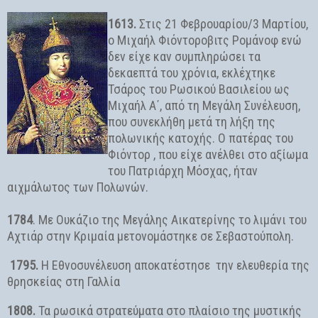
1613.
Στις 21 Φεβρουαρίου/3 Μαρτίου,
ο Μιχαήλ Φιόντοροβιτς Ρομάνοφ ενώ
δεν είχε καν συμπληρώσει τα
δεκαεπτά του χρόνια, εκλέχτηκε
Τσάρος του Ρωσικού Βασιλείου ως
Μιχαήλ Α΄, από τη Μεγάλη Συνέλευση,
που συνεκλήθη μετά τη λήξη της
πολωνικής κατοχής. Ο πατέρας του
Φιόντορ , που είχε ανέλθει στο αξίωμα
του Πατριάρχη Μόσχας, ήταν
αιχμάλωτος των Πολωνών.
1784
. Με Ουκάζιο της Μεγάλης Αικατερίνης το λιμάνι του
Αχτιάρ στην Κριμαία μετονομάστηκε σε Σεβαστούπολη.
1795.
Η Εθνοσυνέλευση αποκατέστησε την ελευθερία της
θρησκείας στη Γαλλία
1808.
Τα ρωσικά στρατεύματα στο πλαίσιο της μυστικής