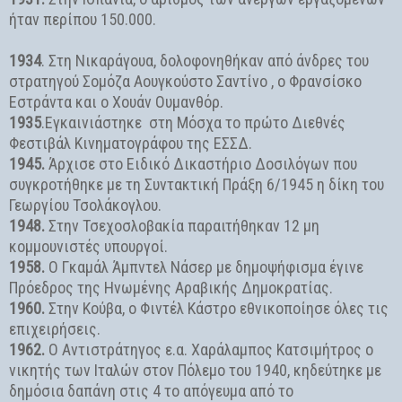
ήταν περίπου 150.000.
1934
. Στη Νικαράγουα, δολοφονηθήκαν από άνδρες του
στρατηγού Σομόζα Αουγκούστο Σαντίνο , ο Φρανσίσκο
Εστράντα και ο Χουάν Ουμανθόρ.
1935
‎‎.Εγκαινιάστηκε στη Μόσχα το πρώτο ‎‎Διεθνές
Φεστιβάλ Κινηματογράφου‎‎ της ‎‎ΕΣΣΔ.‎‎ ‎
1945.
Άρχισε στο Ειδικό Δικαστήριο Δοσιλόγων που
συγκροτήθηκε με τη Συντακτική Πράξη 6/1945 η δίκη του
Γεωργίου Τσολάκογλου.
1948.
Στην Τσεχοσλοβακία παραιτήθηκαν 12 μη
κομμουνιστές υπουργοί.
1958.
Ο Γκαμάλ Άμπντελ Νάσερ με δημοψήφισμα έγινε
Πρόεδρος της Ηνωμένης Αραβικής Δημοκρατίας.
1960.
Στην Κούβα, ο Φιντέλ Κάστρο εθνικοποίησε όλες τις
επιχειρήσεις.
1962.
Ο Αντιστράτηγος ε.α. Χαράλαμπος Κατσιμήτρος o
νικητής των Ιταλών στον Πόλεμο του 1940, κηδεύτηκε με
δημόσια δαπάνη στις 4 το απόγευμα από το