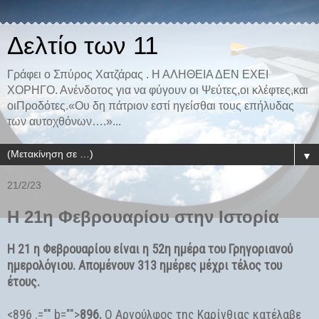
Δελτίο των 11
Γράφει ο Σπύρος Χατζάρας . Η ΑΛΗΘΕΙΑ ΔΕΝ ΕΧΕΙ
ΧΟΡΗΓΟ. Ανένδοτος για να φύγουν οι Ψεύτες,οι κλέφτες,και
οιΠροδότες.«Ου δη πάτριον εστί ηγείσθαι τους επήλυδας
των αυτοχθόνων….»...
▼
21/2/23
Η 21η Φεβρουαρίου στην Ιστορία
Η 21 η Φεβρουαρίου είναι η 52η ημέρα του Γρηγοριανού
ημερολόγιου. Απομένουν 313 ημέρες μέχρι τέλος του
έτους.
<896 .="" b="">
896.
Ο Αρνούλφος της Καρίνθιας κατέλαβε