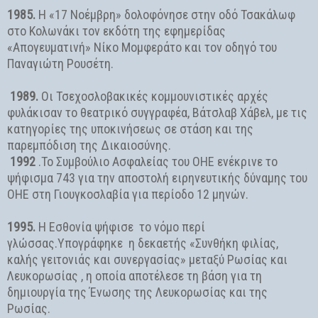
1985.
Η «17 Νοέμβρη» δολοφόνησε στην οδό Τσακάλωφ
στο Κολωνάκι τον εκδότη της εφημερίδας
«Απογευματινή» Νίκο Μομφεράτο και τον οδηγό του
Παναγιώτη Ρουσέτη.
1989.
Οι Τσεχοσλοβακικές κομμουνιστικές αρχές
φυλάκισαν το θεατρικό συγγραφέα, Βάτσλαβ Χάβελ, με τις
κατηγορίες της υποκινήσεως σε στάση και της
παρεμπόδιση της Δικαιοσύνης.
1992
.Το Συμβούλιο Ασφαλείας του ΟΗΕ ενέκρινε το
ψήφισμα 743 για την αποστολή ειρηνευτικής δύναμης του
ΟΗΕ στη Γιουγκοσλαβία για περίοδο 12 μηνών.
1995‎‎.
Η Εσθονία‎‎ ψήφισε το νόμο περί
γλώσσας.‎Υπογράφηκε η δεκαετής «Συνθήκη φιλίας,
καλής γειτονιάς και συνεργασίας» μεταξύ ‎‎Ρωσίας‎‎ και
‎‎Λευκορωσίας‎‎ , η οποία αποτέλεσε τη βάση για τη
δημιουργία της Ένωσης της Λευκορωσίας και της
Ρωσίας.