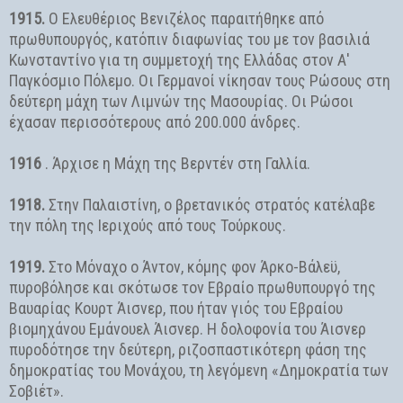
1915.
Ο Ελευθέριος Βενιζέλος παραιτήθηκε από
πρωθυπουργός, κατόπιν διαφωνίας του με τον βασιλιά
Κωνσταντίνο για τη συμμετοχή της Ελλάδας στον Α'
Παγκόσμιο Πόλεμο. Οι Γερμανοί νίκησαν τους Ρώσους στη
δεύτερη μάχη των Λιμνών της Μασουρίας. Οι Ρώσοι
έχασαν περισσότερους από 200.000 άνδρες.
1916
. Άρχισε η Μάχη της Βερντέν στη Γαλλία.
1918.
Στην Παλαιστίνη, ο βρετανικός στρατός κατέλαβε
την πόλη της Ιεριχούς από τους Τούρκους.
1919.
Στο Μόναχο ο Άντον, κόμης φον Άρκο-Βάλεϋ,
πυροβόλησε και σκότωσε τον Εβραίο πρωθυπουργό της
Βαυαρίας Κουρτ Άισνερ, που ήταν γιός του Εβραίου
βιομηχάνου Εμάνουελ Άισνερ. Η δολοφονία του Άισνερ
πυροδότησε την δεύτερη, ριζοσπαστικότερη φάση της
δημοκρατίας του Μονάχου, τη λεγόμενη «Δημοκρατία των
Σοβιέτ».