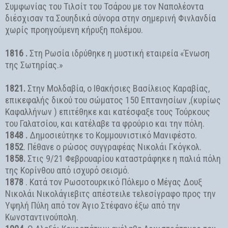
Συμφωνίας του Τιλσίτ του Τσάρου με τον Ναπολέοντα
διέσχισαν τα Σουηδικά σύνορα στην σημερινή Φινλανδία
χωρίς προηγούμενη κήρυξη πολέμου.
1816 .
Στη Ρωσία ιδρύθηκε η μυστική εταιρεία «Ένωση
της Σωτηρίας.»
1821.
Στην Μολδαβία, ο Ιθακήσιες Βασίλειος Καραβίας,
επικεφαλής δικού του σώματος 150 Επτανησίων ,(κυρίως
Καφαλλήνων ) επιτέθηκε και κατέσφαξε τους Τούρκους
του Γαλατσίου, και κατέλαβε τα φρούριο και την πόλη.
1848 .
Δημοσιεύτηκε το Κομμουνιστικό Μανιφέστο.
1852
. Πέθανε ο ρώσος συγγραφέας Νικολάι Γκόγκολ.
1858.
Στις 9/21 Φεβρουαρίου καταστράφηκε η παλιά πόλη
της Κορίνθου από ισχυρό σεισμό.
1878
. Κατά τον Ρωσοτουρκικό Πόλεμο ο Μέγας Δουξ
Νικολάι Νικολάγιεβιτς απέστειλε τελεσίγραφο προς την
Υψηλή Πύλη από τον Άγιο Στέφανο έξω από την
Κωνσταντινούπολη.