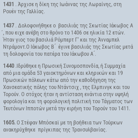
1431
. Άρχισε η δίκη της Ιωάννας της Λωραίνης, στη
Ρουέν της Γαλλίας.
1437
. Δολοφονήθηκε ο βασιλιάς της Σκωτίας Ιάκωβος Α
́, που ειχε ανέβη στο θρόνο το 1406 σε ηλικία 12 ετών.
Ήταν γιος του βασιλιά Ρόμπερτ Γ' και της Άνναμπελ
Ντράμοντ.Ο Ιάκωβος Β ́ έγινε βασιλιάς της Σκωτίας μετά
τη δολοφονία του πατέρα του Ιάκωβου Α ́.
1440
.Ιδρύθηκε η Πρωσική Συνομοσπονδία, ή Συμμαχία
από μια ομάδα 53 γαιοκτημόνων και κληρικών και 19
Πρωσικών πόλεων κάτω από την καθοδήγηση της
Χανσεατικής πόλης του Ντάντσιχ , της Ελμπινγκ και του
Τορούν. Ο στόχος ήταν η αντίσταση ενάντια στην υψηλή
φορολογία και τη φορολογική πολιτική του Τάγματος των
Τευτόνων Ιπποτών μετά την ειρήνη του Τορούν του 1411.
1605.
Ο Στέφαν Μπόσκαϊ με τη βοήθεια των Τούρκων
ανακηρύχθηκε πρίγκιπας της Τρανσυλβανίας.