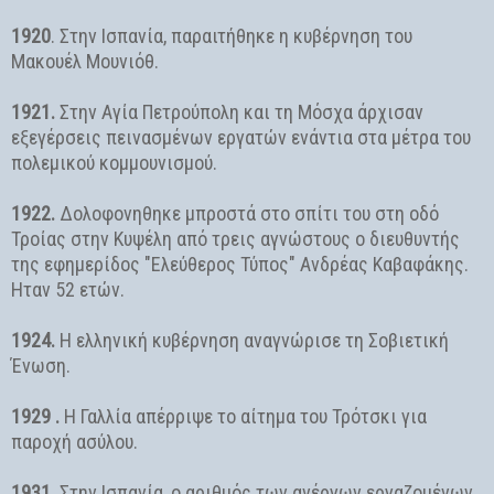
1920
. Στην Ισπανία, παραιτήθηκε η κυβέρνηση του
Μακουέλ Μουνιόθ.
1921.
Στην Αγία Πετρούπολη και τη Μόσχα άρχισαν
εξεγέρσεις πεινασμένων εργατών ενάντια στα μέτρα του
πολεμικού κομμουνισμού.
1922.
Δολοφονηθηκε μπροστά στο σπίτι του στη οδό
Τροίας στην Κυψέλη από τρεις αγνώστους ο διευθυντής
της εφημερίδος "Ελεύθερος Τύπος" Ανδρέας Καβαφάκης.
Ηταν 52 ετών.
1924.
Η ελληνική κυβέρνηση αναγνώρισε τη Σοβιετική
Ένωση.
1929 .
Η Γαλλία απέρριψε το αίτημα του Τρότσκι για
παροχή ασύλου.
1931.
Στην Ισπανία, ο αριθμός των ανέργων εργαζομένων