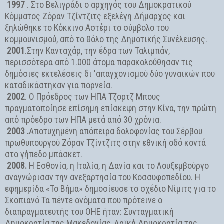
1997
. Στο Βελιγράδι ο αρχηγός του Δημοκρατικού
Κόμματος Ζόραν Τζίντζιτς εξελέγη Δήμαρχος και
ξηλώθηκε το Κόκκινο Αστέρι το σύμβολο του
κομμουνισμού, από το θόλο της Δημοτικής Συνέλευσης.
2001
.Στην Κανταχάρ, την έδρα των Ταλιμπάν,
περισσότερα από 1.000 άτομα παρακολούθησαν τις
δημόσιες εκτελέσεις δι 'απαγχονισμού δύο γυναικών που
καταδικάστηκαν για πορνεία.
2002
. Ο Πρόεδρος των ΗΠΑ Τζορτζ Μπους
πραγματοποίησε επίσημη επίσκεψη στην Κίνα, την πρώτη
από πρόεδρο των ΗΠΑ μετά από 30 χρόνια.
2003 .
Αποτυχημένη απόπειρα δολοφονίας του Σέρβου
πρωθυπουργού Ζόραν Τζίντζιτς στην εθνική οδό κοντά
στο γήπεδο μπάσκετ.
2008.
Η Εσθονία, η Ιταλία, η Δανία και το Λουξεμβούργο
αναγνώρισαν την ανεξαρτησία του Κοσσυφοπεδίου. Η
εφημερίδα «Το Βήμα» δημοσίευσε το σχέδιο Νίμιτς για το
Σκοπιανό Τα πέντε ονόματα που πρότεινε ο
διαπραγματευτής του ΟΗΕ ήταν: Συνταγματική
Δημοκρατία της Μακεδονίας, Λαϊκή Δημοκρατία της