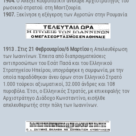
1904.
Ο Αλεξέι Κουροπάτκιν ανέλαβε Αρχιστράτηγος του
ρωσικού στρατού. στη Μαντζουρία.
1907.
Ξεκίνησε η εξέγερση των Αγροτών στην Ρουμανία
1913 . Στις 21 Φεβρουαρίου/6 Μαρτίου
η Απελευθέρωση
των Ιωαννίνων. Έπειτα από διαπραγματεύσεις
αντιπροσώπων του Εσάτ Πασά και του Ελληνικού
Στρατηγείου Ηπείρου, υπογράφηκε η συμφωνία, με την
οποία παραδόθηκαν άνευ όρων στον Ελληνικό Στρατό
1.000 τούρκοι αξιωματικοί, 32.000 άνδρες και 108
πυροβόλα. Έτσι, ο Ελληνικός Στρατός, με επικεφαλής τον
Αρχιστράτηγο Διάδοχο Κωνσταντίνο, εισήλθε
απελευθερωτής στην πόλη των Ιωαννίνων.