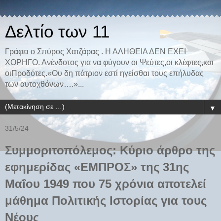
Δελτίο των 11
Γράφει ο Σπύρος Χατζάρας . Η ΑΛΗΘΕΙΑ ΔΕΝ ΕΧΕΙ
ΧΟΡΗΓΟ. Ανένδοτος για να φύγουν οι Ψεύτες,οι κλέφτες,και
οιΠροδότες.«Ου δη πάτριον εστί ηγείσθαι τους επήλυδας
των αυτοχθόνων….»...
▼
31/5/24
Συμμοριτοπόλεμος: Κύριο άρθρο της
εφημερίδας «ΕΜΠΡΟΣ» της 31ης
Μαΐου 1949 που 75 χρόνια αποτελεί
μάθημα Πολιτικής Ιστορίας για τους
Νέους