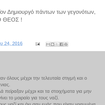
ον Δημιουργό πάντων των γεγονότων,
Ο ΘΕΟΣ !
ου 24, 2016
αν όλους μέχρι την τελευταία στιγμή και ο
νιας.
ά πείραξαν μέχρι και τα στοιχήματα για μην
νει το μοιραίο για τους ναζί.
υς ναζί και όχι σαν εμάς που είχαν γραμμένα