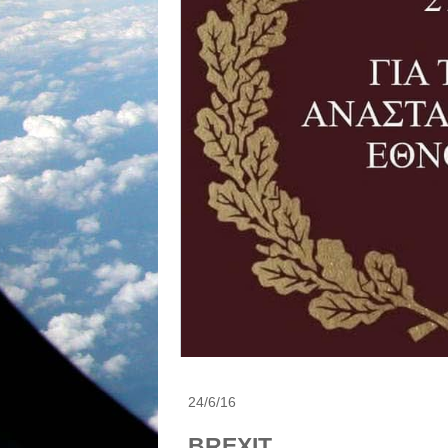
24/6/16
ΒRΕΧΙΤ