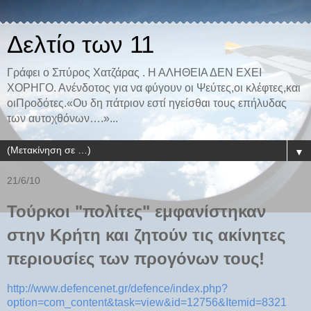
Δελτίο των 11
Γράφει ο Σπύρος Χατζάρας . Η ΑΛΗΘΕΙΑ ΔΕΝ ΕΧΕΙ
ΧΟΡΗΓΟ. Ανένδοτος για να φύγουν οι Ψεύτες,οι κλέφτες,και
οιΠροδότες.«Ου δη πάτριον εστί ηγείσθαι τους επήλυδας
των αυτοχθόνων….»...
▼
21/6/10
Τούρκοι "πολίτες" εμφανίστηκαν
στην Κρήτη και ζητούν τις ακίνητες
περιουσίες των προγόνων τους!
http://www.defencenet.gr/defence/index.php?
option=com_content&task=view&id=12756&Itemid=8321