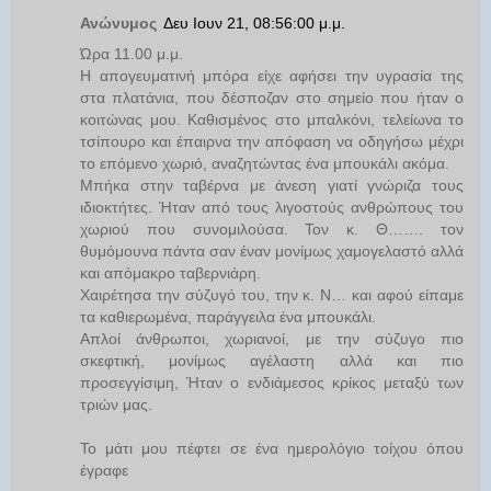
Ανώνυμος
Δευ Ιουν 21, 08:56:00 μ.μ.
Ώρα 11.00 μ.μ.
Η απογευματινή μπόρα είχε αφήσει την υγρασία της
στα πλατάνια, που δέσποζαν στο σημείο που ήταν ο
κοιτώνας μου. Καθισμένος στο μπαλκόνι, τελείωνα το
τσίπουρο και έπαιρνα την απόφαση να οδηγήσω μέχρι
το επόμενο χωριό, αναζητώντας ένα μπουκάλι ακόμα.
Μπήκα στην ταβέρνα με άνεση γιατί γνώριζα τους
ιδιοκτήτες. Ήταν από τους λιγοστούς ανθρώπους του
χωριού που συνομιλούσα. Τον κ. Θ……. τον
θυμόμουνα πάντα σαν έναν μονίμως χαμογελαστό αλλά
και απόμακρο ταβερνιάρη.
Χαιρέτησα την σύζυγό του, την κ. Ν… και αφού είπαμε
τα καθιερωμένα, παράγγειλα ένα μπουκάλι.
Απλοί άνθρωποι, χωριανοί, με την σύζυγο πιο
σκεφτική, μονίμως αγέλαστη αλλά και πιο
προσεγγίσιμη, Ήταν ο ενδιάμεσος κρίκος μεταξύ των
τριών μας.
Το μάτι μου πέφτει σε ένα ημερολόγιο τοίχου όπου
έγραφε