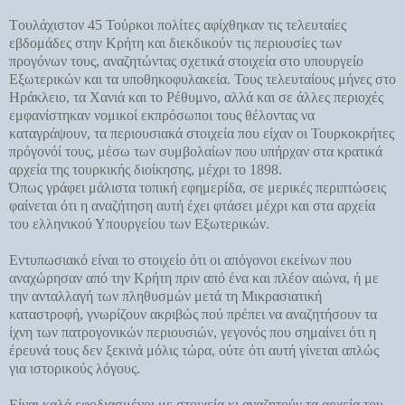
Tουλάχιστον 45 Τούρκοι πολίτες αφίχθηκαν τις τελευταίες
εβδομάδες στην Κρήτη και διεκδικούν τις περιουσίες των
προγόνων τους, αναζητώντας σχετικά στοιχεία στο υπουργείο
Εξωτερικών και τα υποθηκοφυλακεία. Τους τελευταίους μήνες στο
Ηράκλειο, τα Χανιά και το Ρέθυμνο, αλλά και σε άλλες περιοχές
εμφανίστηκαν νομικοί εκπρόσωποι τους θέλοντας να
καταγράψουν, τα περιουσιακά στοιχεία που είχαν οι Τουρκοκρήτες
πρόγονόί τους, μέσω των συμβολαίων που υπήρχαν στα κρατικά
αρχεία της τουρκικής διοίκησης, μέχρι το 1898.
Όπως γράφει μάλιστα τοπική εφημερίδα, σε μερικές περιπτώσεις
φαίνεται ότι η αναζήτηση αυτή έχει φτάσει μέχρι και στα αρχεία
του ελληνικού Υπουργείου των Εξωτερικών.
Εντυπωσιακό είναι το στοιχείο ότι οι απόγονοι εκείνων που
αναχώρησαν από την Κρήτη πριν από ένα και πλέον αιώνα, ή με
την ανταλλαγή των πληθυσμών μετά τη Μικρασιατική
καταστροφή, γνωρίζουν ακριβώς πού πρέπει να αναζητήσουν τα
ίχνη των πατρογονικών περιουσιών, γεγονός που σημαίνει ότι η
έρευνά τους δεν ξεκινά μόλις τώρα, ούτε ότι αυτή γίνεται απλώς
για ιστορικούς λόγους.
Είναι καλά εφοδιασμένοι με στοιχεία κι αναζητούν τα αρχεία του