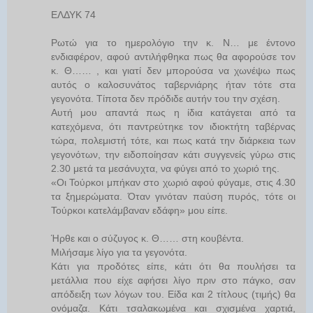
ΕΛΔΥΚ 74
Ρωτώ για το ημερολόγιο την κ. Ν… με έντονο
ενδιαφέρον, αφού αντιλήφθηκα πως θα αφορούσε τον
κ. Θ…… , και γιατί δεν μπορούσα να χωνέψω πως
αυτός ο καλοσυνάτος ταβερνιάρης ήταν τότε στα
γεγονότα. Τίποτα δεν πρόδιδε αυτήν του την σχέση.
Αυτή μου απαντά πως η ίδια κατάγεται από τα
κατεχόμενα, ότι παντρεύτηκε τον ιδιοκτήτη ταβέρνας
τώρα, πολεμιστή τότε, και πως κατά την διάρκεια των
γεγονότων, την ειδοποίησαν κάτι συγγενείς γύρω στις
2.30 μετά τα μεσάνυχτα, να φύγει από το χωριό της.
«Οι Τούρκοι μπήκαν στο χωριό αφού φύγαμε, στις 4.30
τα ξημερώματα. Όταν γινόταν παύση πυρός, τότε οι
Τούρκοι κατελάμβαναν εδάφη» μου είπε.
Ήρθε και ο σύζυγος κ. Θ…… στη κουβέντα.
Μιλήσαμε λίγο για τα γεγονότα.
Κάτι για προδότες είπε, κάτι ότι θα πουλήσει τα
μετάλλια που είχε αφήσει λίγο πριν στο πάγκο, σαν
απόδειξη των λόγων του. Είδα και 2 τίτλους (τιμής) θα
ονόμαζα. Κάτι τσαλακωμένα και σχισμένα χαρτιά,