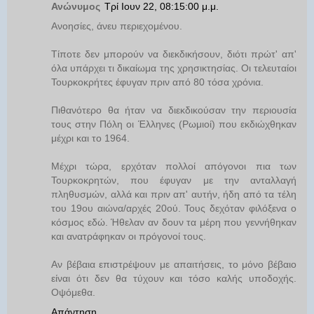
Ανώνυμος
Τρί Ιουν 22, 08:15:00 μ.μ.
Ανοησίες, άνευ περιεχομένου.
Τίποτε δεν μπορούν να διεκδικήσουν, διότι πρώτ' απ'
όλα υπάρχει τι δικαίωμα της χρησικτησίας. Οι τελευταίοι
Τουρκοκρήτες έφυγαν πριν από 80 τόσα χρόνια.
Πιθανότερο θα ήταν να διεκδικούσαν την περιουσία
τους στην Πόλη οι Έλληνες (Ρωμιοί) που εκδιώχθηκαν
μέχρι και το 1964.
Μέχρι τώρα, ερχόταν πολλοί απόγονοι πια των
Τουρκοκρητών, που έφυγαν με την ανταλλαγή
πληθυσμών, αλλά και πριν απ' αυτήν, ήδη από τα τέλη
του 19ου αιώνα/αρχές 20ού. Τους δεχόταν φιλόξενα ο
κόσμος εδώ. Ήθελαν αν δουν τα μέρη που γεννήθηκαν
και ανατράφηκαν οι πρόγονοί τους.
Αν βέβαια επιστρέψουν με απαιτήσεις, το μόνο βέβαιο
είναι ότι δεν θα τύχουν και τόσο καλής υποδοχής.
Οψόμεθα.
Απάντηση