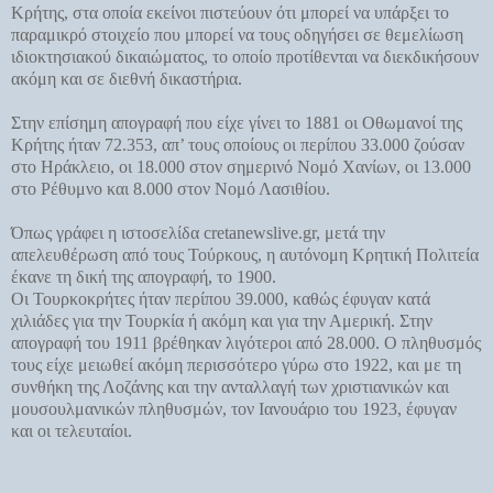
Κρήτης, στα οποία εκείνοι πιστεύουν ότι μπορεί να υπάρξει το
παραμικρό στοιχείο που μπορεί να τους οδηγήσει σε θεμελίωση
ιδιοκτησιακού δικαιώματος, το οποίο προτίθενται να διεκδικήσουν
ακόμη και σε διεθνή δικαστήρια.
Στην επίσημη απογραφή που είχε γίνει το 1881 οι Οθωμανοί της
Κρήτης ήταν 72.353, απ’ τους οποίους οι περίπου 33.000 ζούσαν
στο Ηράκλειο, οι 18.000 στον σημερινό Νομό Χανίων, οι 13.000
στο Ρέθυμνο και 8.000 στον Νομό Λασιθίου.
Όπως γράφει η ιστοσελίδα cretanewslive.gr, μετά την
απελευθέρωση από τους Τούρκους, η αυτόνομη Κρητική Πολιτεία
έκανε τη δική της απογραφή, το 1900.
Οι Τουρκοκρήτες ήταν περίπου 39.000, καθώς έφυγαν κατά
χιλιάδες για την Τουρκία ή ακόμη και για την Αμερική. Στην
απογραφή του 1911 βρέθηκαν λιγότεροι από 28.000. Ο πληθυσμός
τους είχε μειωθεί ακόμη περισσότερο γύρω στο 1922, και με τη
συνθήκη της Λοζάνης και την ανταλλαγή των χριστιανικών και
μουσουλμανικών πληθυσμών, τον Ιανουάριο του 1923, έφυγαν
και οι τελευταίοι.