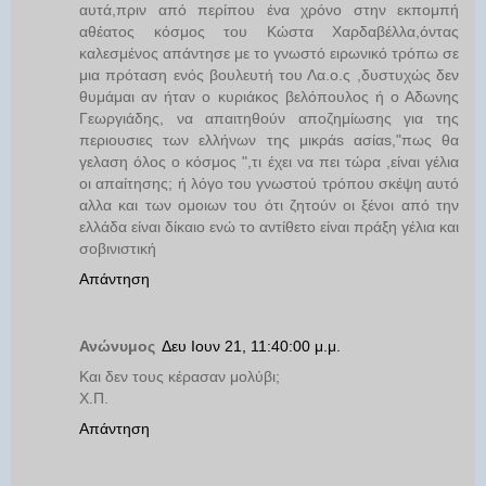
αυτά,πριν από περίπου ένα χρόνο στην εκπομπή
αθέατος κόσμος του Κώστα Χαρδαβέλλα,όντας
καλεσμένος απάντησε με το γνωστό ειρωνικό τρόπω σε
μια πρόταση ενός βουλευτή του Λα.ο.ς ,δυστυχώς δεν
θυμάμαι αν ήταν ο κυριάκος βελόπουλος ή ο Αδωνης
Γεωργιάδης, να απαιτηθούν αποζημίωσης για της
περιουσιες των ελλήνων της μικράs ασίαs,"πως θα
γελαση όλος ο κόσμος ",τι έχει να πει τώρα ,είναι γέλια
οι απαίτησης; ή λόγο του γνωστού τρόπου σκέψη αυτό
αλλα και των ομοιων του ότι ζητούν οι ξένοι από την
ελλάδα είναι δίκαιο ενώ το αντίθετο είναι πράξη γέλια και
σοβινιστική
Απάντηση
Ανώνυμος
Δευ Ιουν 21, 11:40:00 μ.μ.
Και δεν τους κέρασαν μολύβι;
Χ.Π.
Απάντηση