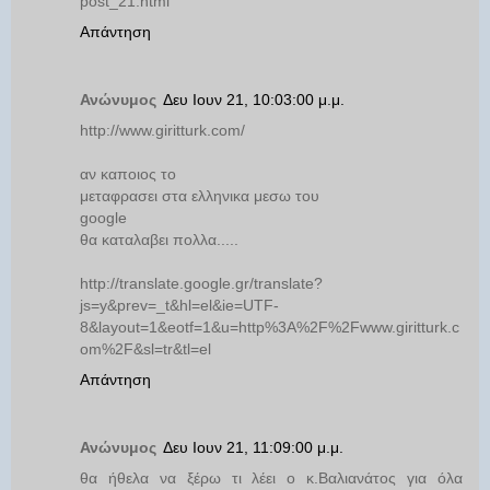
post_21.html
Απάντηση
Ανώνυμος
Δευ Ιουν 21, 10:03:00 μ.μ.
http://www.giritturk.com/
αν καποιος το
μεταφρασει στα ελληνικα μεσω του
google
θα καταλαβει πολλα.....
http://translate.google.gr/translate?
js=y&prev=_t&hl=el&ie=UTF-
8&layout=1&eotf=1&u=http%3A%2F%2Fwww.giritturk.c
om%2F&sl=tr&tl=el
Απάντηση
Ανώνυμος
Δευ Ιουν 21, 11:09:00 μ.μ.
θα ήθελα να ξέρω τι λέει ο κ.Βαλιανάτος για όλα