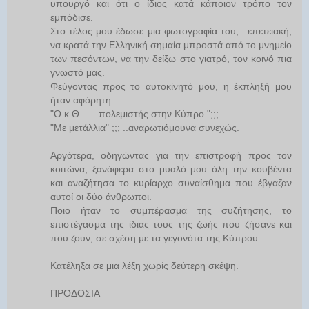
υπουργό και ότι ο ίδιος κατά κάποιον τρόπο τον
εμπόδισε.
Στο τέλος μου έδωσε μια φωτογραφία του, ..επετειακή,
να κρατά την Ελληνική σημαία μπροστά από το μνημείο
των πεσόντων, να την δείξω στο γιατρό, τον κοινό πια
γνωστό μας.
Φεύγοντας προς το αυτοκίνητό μου, η έκπληξή μου
ήταν αφόρητη.
"Ο κ.Θ...... πολεμιστής στην Κύπρο ";;;
"Με μετάλλια" ;;; ..αναρωτιόμουνα συνεχώς.
Αργότερα, οδηγώντας για την επιστροφή προς τον
κοιτώνα, ξανάφερα στο μυαλό μου όλη την κουβέντα
και αναζήτησα το κυρίαρχο συναίσθημα που έβγαζαν
αυτοί οι δύο άνθρωποι.
Ποιο ήταν το συμπέρασμα της συζήτησης, το
επιστέγασμα της ίδιας τους της ζωής που ζήσανε και
που ζουν, σε σχέση με τα γεγονότα της Κύπρου.
Κατέληξα σε μια λέξη χωρίς δεύτερη σκέψη.
ΠΡΟΔΟΣΙΑ