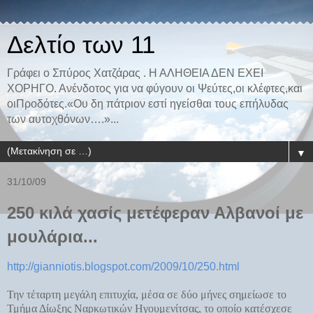
Δελτίο των 11
Γράφει ο Σπύρος Χατζάρας . Η ΑΛΗΘΕΙΑ ΔΕΝ ΕΧΕΙ
ΧΟΡΗΓΟ. Ανένδοτος για να φύγουν οι Ψεύτες,οι κλέφτες,και
οιΠροδότες.«Ου δη πάτριον εστί ηγείσθαι τους επήλυδας
των αυτοχθόνων….»...
▼
31/10/09
250 κιλά χασίς μετέφεραν Αλβανοί με
μουλάρια...
http://gianniotis.blogspot.com/2009/10/250.html
Την τέταρτη μεγάλη επιτυχία, μέσα σε δύο μήνες σημείωσε το
Τμήμα Δίωξης Ναρκωτικών Ηγουμενίτσας, το οποίο κατέσχεσε