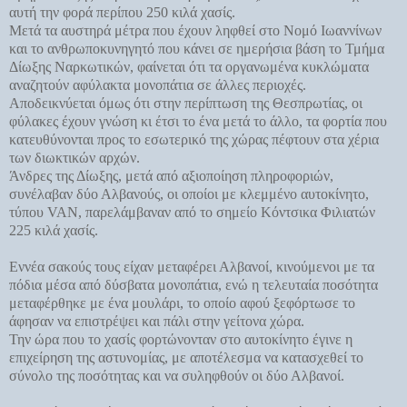
αυτή την φορά περίπου 250 κιλά χασίς.
Μετά τα αυστηρά μέτρα που έχουν ληφθεί στο Νομό Ιωαννίνων
και το ανθρωποκυνηγητό που κάνει σε ημερήσια βάση το Τμήμα
Δίωξης Ναρκωτικών, φαίνεται ότι τα οργανωμένα κυκλώματα
αναζητούν αφύλακτα μονοπάτια σε άλλες περιοχές.
Αποδεικνύεται όμως ότι στην περίπτωση της Θεσπρωτίας, οι
φύλακες έχουν γνώση κι έτσι το ένα μετά το άλλο, τα φορτία που
κατευθύνονται προς το εσωτερικό της χώρας πέφτουν στα χέρια
των διωκτικών αρχών.
Άνδρες της Δίωξης, μετά από αξιοποίηση πληροφοριών,
συνέλαβαν δύο Αλβανούς, οι οποίοι με κλεμμένο αυτοκίνητο,
τύπου VAN, παρελάμβαναν από το σημείο Κόντσικα Φιλιατών
225 κιλά χασίς.
Εννέα σακούς τους είχαν μεταφέρει Αλβανοί, κινούμενοι με τα
πόδια μέσα από δύσβατα μονοπάτια, ενώ η τελευταία ποσότητα
μεταφέρθηκε με ένα μουλάρι, το οποίο αφού ξεφόρτωσε το
άφησαν να επιστρέψει και πάλι στην γείτονα χώρα.
Την ώρα που το χασίς φορτώνονταν στο αυτοκίνητο έγινε η
επιχείρηση της αστυνομίας, με αποτέλεσμα να κατασχεθεί το
σύνολο της ποσότητας και να συληφθούν οι δύο Αλβανοί.