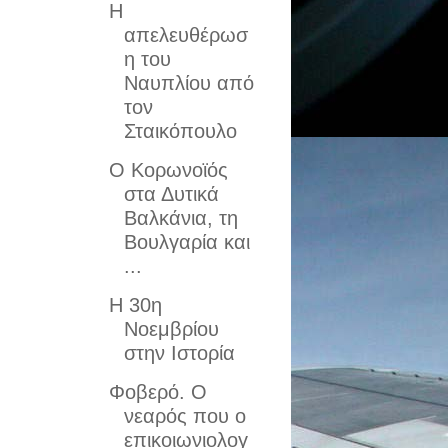
Η
απελευθέρωσ
η του
Ναυπλίου από
τον
Σταικόπουλο
Ο Κορωνοϊός
στα Δυτικά
Βαλκάνια, τη
Βουλγαρία και
...
H 30η
Νοεμβρίου
στην Ιστορία
Φοβερό. Ο
νεαρός που ο
επικοιωνιολογ