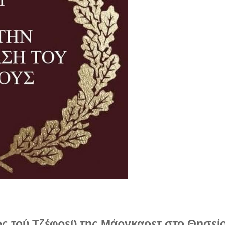
ς τού Τζέφρεϋ της Μάργκαρετ στο Θησεί