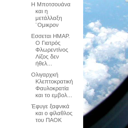
Η Μποτσουάνα
και η
μετάλλαξη
¨Ομικρον
Εσσεται ΗΜΑΡ.
Ο Γιατρός
Φλωρεντίνος
Λίζος δεν
ήθελ...
Ολιγαρχκή
Κλεπτοκρατική
Φαυλοκρατία
και το εμβολ...
Έφυγε ξαφνικά
και ο φίλαθλος
του ΠΑΟΚ