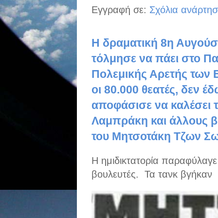
Εγγραφή σε:
Σχόλια ανάρτησ
Η δραματική 8η Αυγούσ
τόλμησε να πάει στο Πα
Πολεμικής Αρετής των 
οι 80.000 θεατές, δεν 
αποφάσισε να καλέσει 
Λαμπράκη και άλλους β
του Μητσοτάκη Τζων Σω
Η ημιδικτατορία παραφύλαγ
βουλευτές. Τα τανκ βγήκαν 