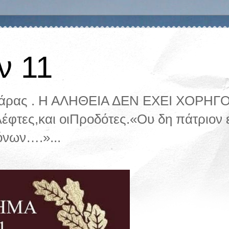
ν 11
ζάρας . Η ΑΛΗΘΕΙΑ ΔΕΝ ΕΧΕΙ ΧΟΡΗΓΟ.
λέφτες,και οιΠροδότες.«Ου δη πάτριον ε
όνων….»...