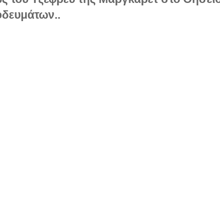
οδευμάτων..