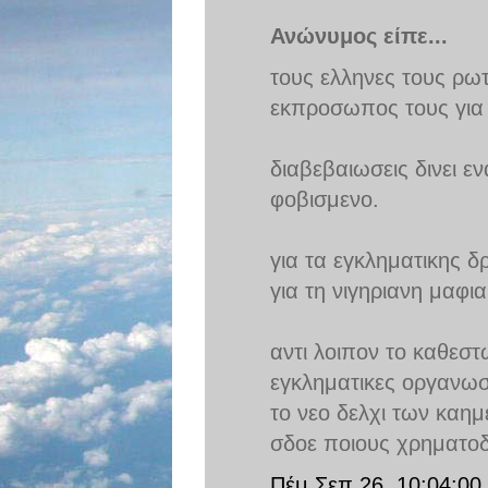
Ανώνυμος είπε...
τους ελληνες τους ρωτ
εκπροσωπος τους για ν
διαβεβαιωσεις δινει ε
φοβισμενο.
για τα εγκληματικης δ
για τη νιγηριανη μαφια
αντι λοιπον το καθεστ
εγκληματικες οργανωσε
το νεο δελχι των καημ
σδοε ποιους χρηματοδ
Πέμ Σεπ 26, 10:04:00 