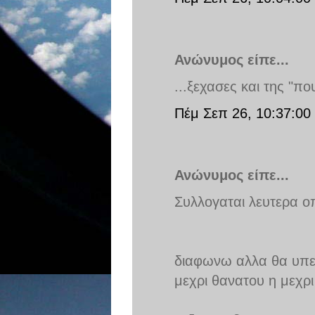
Ανώνυμος είπε...
...ξεχασες και της "π
Πέμ Σεπ 26, 10:37:00 
Ανώνυμος είπε...
Συλλογαται λευτερα οπ
διαφωνω αλλα θα υπερ
μεχρι θανατου η μεχρι