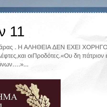
ν 11
ζάρας . Η ΑΛΗΘΕΙΑ ΔΕΝ ΕΧΕΙ ΧΟΡΗΓΟ.
λέφτες,και οιΠροδότες.«Ου δη πάτριον ε
όνων….»...