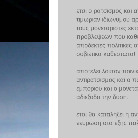
ετσι ο ρατσισμος και α
τιμωριαν ιδιωνυμου αρ
τους μονεταριστες εκ
προβλεψεων που καθισ
αποδεκτες πολιτικες σ
σοβιετικα καθεστωτα!
αποτελει λοιπον ποιν
αντιρατσισμος και ο π
εμποριου και ο μονετα
αδιεξοδο την δυση.
ετσι θα καταληξει η α
νευρωση στα εξης πα