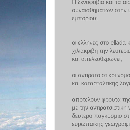
Η ξενοφοβια και τα αι
συναισθηματων στην 
εμποριου;
οι ελληνες στο ellada 
χιλιακριβη την λευτερι
και απελευθερωνει;
οι αντιρατσιστικοι νο
και κατασταλτικης λογ
αποτελουν φρουτα της
με την αντιρατσιστικη
δευτερο παγκοσμιο στη
ευρωπαικης γεωγραφι