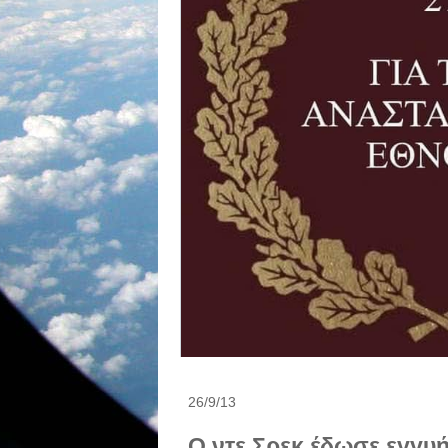
26/9/13
Ο ντε Σρεκ έδωσε εγγυή